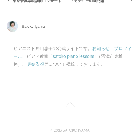
東京音楽学院講師コンサート
アカデミー動画公開
Satoko Iyama
ピアニスト居山恵子の公式サイトです。
お知らせ
、
プロフィ
ール
、ピアノ教室「
satoko piano lessons
｣（沼津市東椎
路）、
演奏依頼
等について掲載しております。
© 2023 SATOKO IYAMA